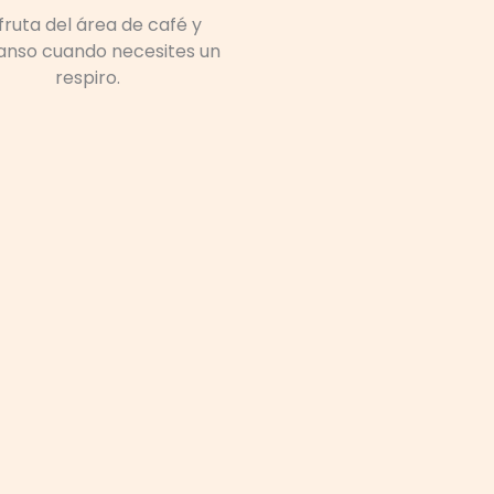
fruta del área de café y
anso cuando necesites un
respiro.
iento. En lugar de contratos
nte, si buscas despachos
stablecer tu sede.