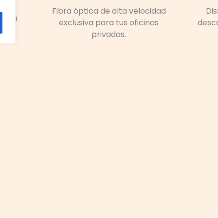
Fibra óptica de alta velocidad
Dis
rá la
exclusiva para tus oficinas
desc
es.
privadas.
Flexibilidad para Despachos y Equipos
es de oficinas privadas se adaptan al ritmo de tu crecim
frecemos la agilidad que tu empresa demanda hoy. Finalme
a y eficiencia, nuestro centro es el lugar indicado para e