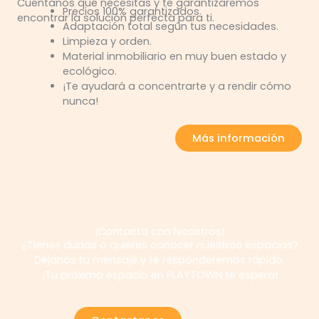
Cuéntanos qué necesitas y te garantizaremos
Precios 100% garantizados.
encontrar la solución perfecta para ti.
Adaptación total según tus necesidades.
Limpieza y orden.
Material inmobiliario en muy buen estado y
ecológico.
¡Te ayudará a concentrarte y a rendir cómo
nunca!
Más información
¡Contacta con Nosotros!
¿
Tienes
dudas
o
quieres
conocer
nuestros
espacios?
Déjanos
tu
mensaje
y
te
responderemos
rápido.
¡
Tu
próximo
espacio
en PLAYTOWN
te
espera!