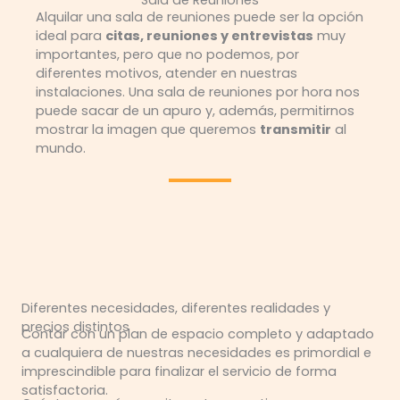
Sala de Reuniones
Alquilar una sala de reuniones puede ser la opción
ideal para
citas, reuniones y entrevistas
muy
importantes, pero que no podemos, por
diferentes motivos, atender en nuestras
instalaciones. Una sala de reuniones por hora nos
puede sacar de un apuro y, además, permitirnos
mostrar la imagen que queremos
transmitir
al
mundo.
Diferentes necesidades, diferentes realidades y
precios distintos
Contar con un plan de espacio completo y adaptado
a cualquiera de nuestras necesidades es primordial e
imprescindible para finalizar el servicio de forma
satisfactoria.